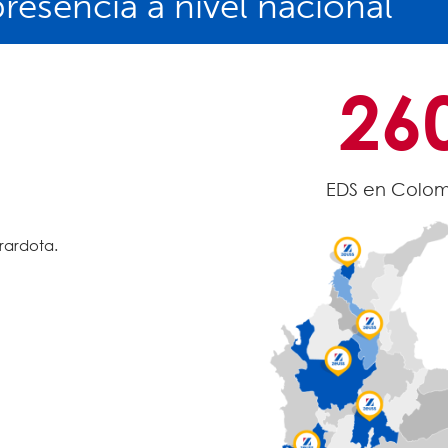
resencia a nivel nacional
26
EDS en Colom
irardota.