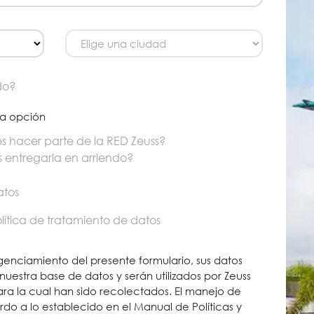
do?
la opción
es hacer parte de la RED Zeuss?
s entregarla en arriendo?
atos
lítica de tratamiento de datos
genciamiento del presente formulario, sus datos
nuestra base de datos y serán utilizados por Zeuss
para la cual han sido recolectados. El manejo de
do a lo establecido en el Manual de Políticas y