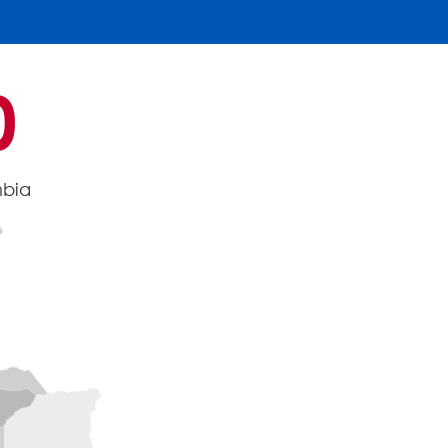
0
bia