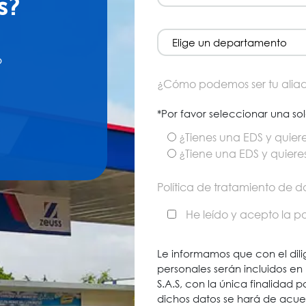
s?
o
¿Cómo podemos ser tu alia
*Por favor seleccionar una so
¿Tienes una EDS y quier
¿Tiene una EDS y quiere
Política de tratamiento de d
He leído y acepto la po
Le informamos que con el dili
personales serán incluidos en 
S.A.S, con la única finalidad 
dichos datos se hará de acuer