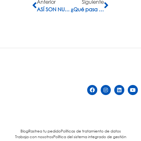
Anterior
Siguiente
ASÍ SON NUESTROS COMBUSTIBLES ZEUSS
¿Qué pasa si se pone gasolina a un diésel?
Blog
Rastrea tu pedido
Políticas de tratamiento de datos
Trabaja con nosotros
Política del sistema integrado de gestión